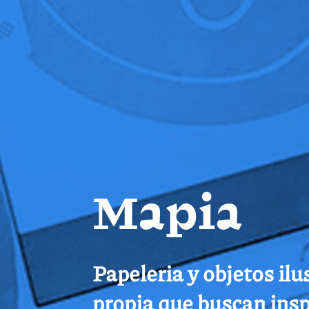
Mapia
Papeleria y objetos il
propia que buscan inspi