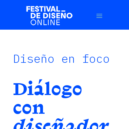
Diseño en foco
Diálogo
con
diseñador